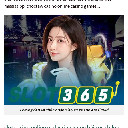
mississippi choctaw casino online casino games ...
Hướng dẫn và chẩn đoán điều trị sau nhiễm Covid
slot casino online malaysia - game bài royal club