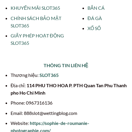
KHUYẾN MÃI SLOT365
BẮN CÁ
CHÍNH SÁCH BẢO MẬT
ĐÁ GÀ
SLOT365
XỔ SỐ
GIẤY PHÉP HOẠT ĐỘNG
SLOT365
THÔNG TIN LIÊN HỆ
Thương hiệu:
SLOT365
Địa chỉ:
114 PHU THO HOA P. PTH Quan Tan Phu Thanh
pho Ho Chi Minh
Phone:
0967316136
Email:
888slot@wettingblog.com
Website:
https://sophie-de-roumanie-
photographie.com/