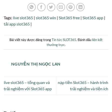
Tags:
live slot365
|
slot365 win
|
Slot365 free
|
Slot365 app
|
tải app slot365
|
Bài viết này được đăng trong
Tin tức SLOT365
. Đánh dấu
liên kết
thường trực
.
NGUYỄN THỊ NGỌC LAN
live slot365 – tổng quan và
nạp tiền Slot365 – hành trình
trải nghiệm với Slot365 app
trải nghiệm và tiện ích