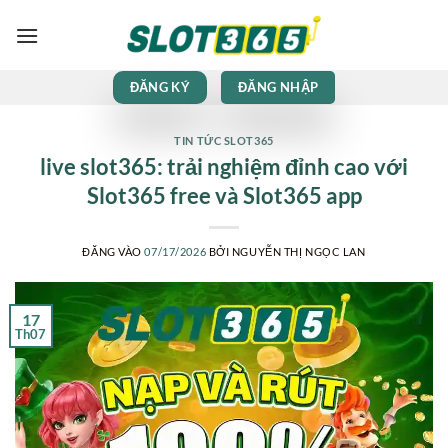
Bỏ
qua
nội
dung
ĐĂNG KÝ
ĐĂNG NHẬP
TIN TỨC SLOT365
live slot365: trải nghiệm đỉnh cao với
Slot365 free và Slot365 app
ĐĂNG VÀO
07/17/2026
BỞI
NGUYỄN THỊ NGỌC LAN
17
Th07