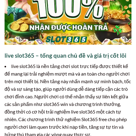
live slot365 – tổng quan chủ đề và giá trị cốt lõi
live slot365 là nền tảng chơi slot trực tiếp được thiết kế
để mang lại trải nghiệm mượt mà và an toàn cho người chơi
trên mọi thiết bị. Nền tảng này nhấn mạnh sự minh bạch, tốc
độ và sự sáng tạo, giúp người dùng dễ dàng tiếp cận các trò
chơi đỉnh cao. Người chơi có thể nhận thấy sự liên kết giữa
các sản phẩm như slot365 win và chương trình thưởng,
đồng thời có cơ hội trải nghiệm live slot365 một cách tự
nhiên. Các chương trình thử nghiệm Slot365 free cho phép
người chơi làm quen trước khi nạp tiền, tăng sự tự tin và
hứng thú tham gia các vòng quay thực sự.