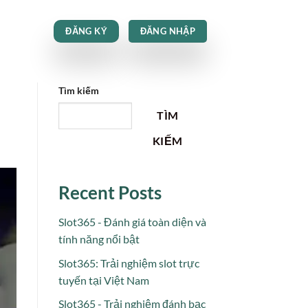
ĐĂNG KÝ
ĐĂNG NHẬP
Tìm kiếm
TÌM
KIẾM
Recent Posts
Slot365 - Đánh giá toàn diện và
tính năng nổi bật
Slot365: Trải nghiệm slot trực
tuyến tại Việt Nam
Slot365 - Trải nghiệm đánh bạc