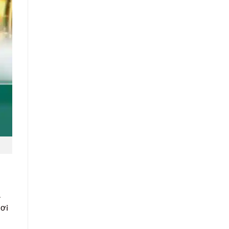
.
hơi