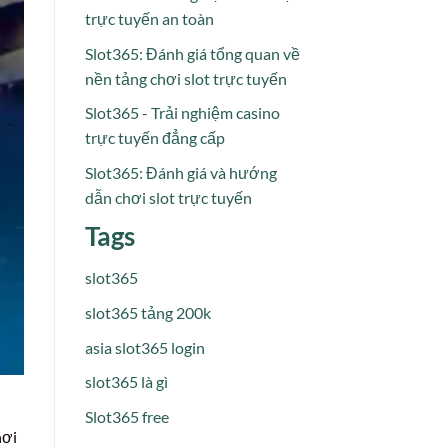
trực tuyến an toàn
Slot365: Đánh giá tổng quan về
nền tảng chơi slot trực tuyến
Slot365 - Trải nghiệm casino
trực tuyến đẳng cấp
Slot365: Đánh giá và hướng
dẫn chơi slot trực tuyến
Tags
slot365
slot365 tảng 200k
asia slot365 login
slot365 là gì
Slot365 free
hơi