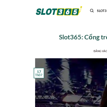
Bỏ
qua
SLOT3
nội
dung
Slot365: Cổng tr
ĐĂNG VÀ
17
Th07