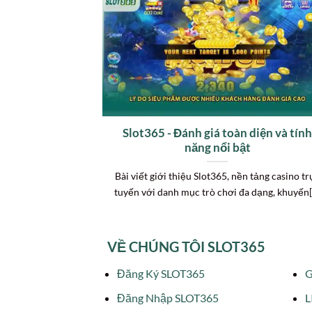
ớng dẫn chơi
Slot365 - Đánh giá toàn diện và tính
ến
năng nổi bật
trò chơi, ưu điểm
Bài viết giới thiệu Slot365, nền tảng casino tr
àn.
tuyến với danh mục trò chơi đa dạng, khuyến[.
VỀ CHÚNG TÔI SLOT365
Đăng Ký SLOT365
G
Đăng Nhập SLOT365
L