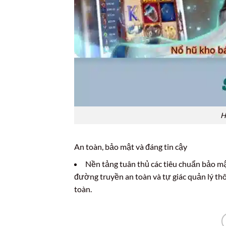
H
An toàn, bảo mật và đáng tin cậy
Nền tảng tuân thủ các tiêu chuẩn bảo mậ
đường truyền an toàn và tự giác quản lý th
toàn.