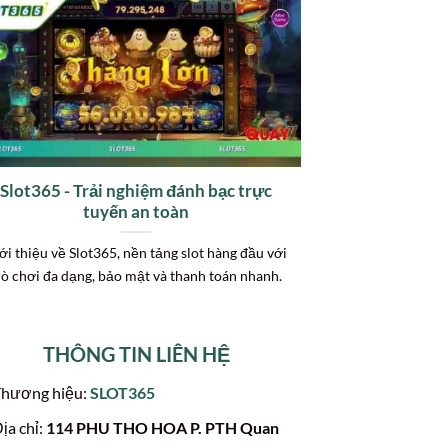
Slot365 - Trải nghiệm đánh bạc trực
tuyến an toàn
ới thiệu về Slot365, nền tảng slot hàng đầu với
rò chơi đa dạng, bảo mật và thanh toán nhanh.
THÔNG TIN LIÊN HỆ
hương hiệu:
SLOT365
ịa chỉ:
114 PHU THO HOA P. PTH Quan