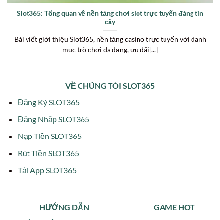
Slot365: Tổng quan về nền tảng chơi slot trực tuyến đáng tin
cậy
Bài viết giới thiệu Slot365, nền tảng casino trực tuyến với danh
mục trò chơi đa dạng, ưu đãi[...]
VỀ CHÚNG TÔI SLOT365
Đăng Ký SLOT365
Đăng Nhập SLOT365
Nạp Tiền SLOT365
Rút Tiền SLOT365
Tải App SLOT365
HƯỚNG DẪN
GAME HOT