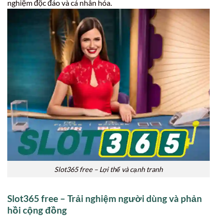
nghiệm độc đáo và cá nhân hóa.
Slot365 free – Lợi thế và cạnh tranh
Slot365 free – Trải nghiệm người dùng và phản
hồi cộng đồng