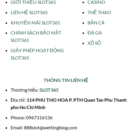
GIỚI THIỆU SLOT365
CASINO
LIÊN HỆ SLOT365
THỂ THAO
KHUYẾN MÃI SLOT365
BẮN CÁ
CHÍNH SÁCH BẢO MẬT
ĐÁ GÀ
SLOT365
XỔ SỐ
GIẤY PHÉP HOẠT ĐỘNG
SLOT365
THÔNG TIN LIÊN HỆ
Thương hiệu:
SLOT365
Địa chỉ:
114 PHU THO HOA P. PTH Quan Tan Phu Thanh
pho Ho Chi Minh
Phone:
0967316136
Email:
888slot@wettingblog.com