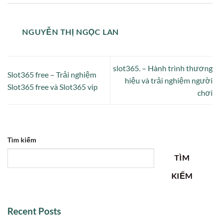
NGUYỄN THỊ NGỌC LAN
slot365. – Hành trình thương
Slot365 free – Trải nghiệm
hiệu và trải nghiệm người
Slot365 free và Slot365 vip
chơi
Tìm kiếm
TÌM
KIẾM
Recent Posts