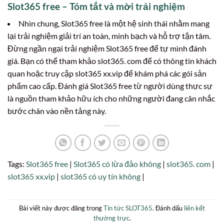
Slot365 free – Tóm tắt và mời trải nghiệm
Nhìn chung, Slot365 free là một hệ sinh thái nhằm mang
lại trải nghiệm giải trí an toàn, minh bạch và hỗ trợ tận tâm.
Đừng ngần ngại trải nghiệm Slot365 free để tự mình đánh
giá. Bạn có thể tham khảo slot365. com để có thông tin khách
quan hoặc truy cập slot365 xx.vip để khám phá các gói sản
phẩm cao cấp. Đánh giá Slot365 free từ người dùng thực sự
là nguồn tham khảo hữu ích cho những người đang cân nhắc
bước chân vào nền tảng này.
Tags:
Slot365 free
|
Slot365 có lừa đảo không
|
slot365. com
|
slot365 xx.vip
|
slot365 có uy tín không
|
Bài viết này được đăng trong
Tin tức SLOT365
. Đánh dấu
liên kết
thường trực
.