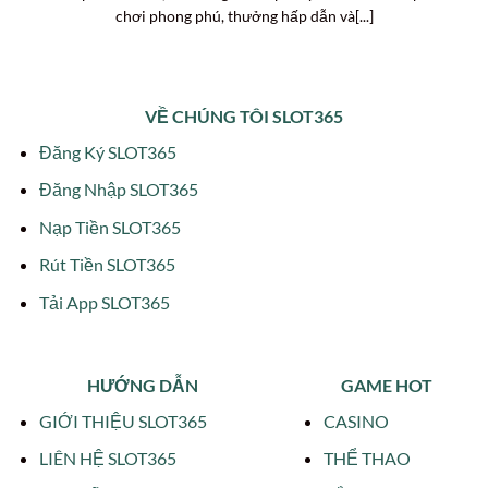
chơi phong phú, thưởng hấp dẫn và[...]
VỀ CHÚNG TÔI SLOT365
Đăng Ký SLOT365
Đăng Nhập SLOT365
Nạp Tiền SLOT365
Rút Tiền SLOT365
Tải App SLOT365
HƯỚNG DẪN
GAME HOT
GIỚI THIỆU SLOT365
CASINO
LIÊN HỆ SLOT365
THỂ THAO