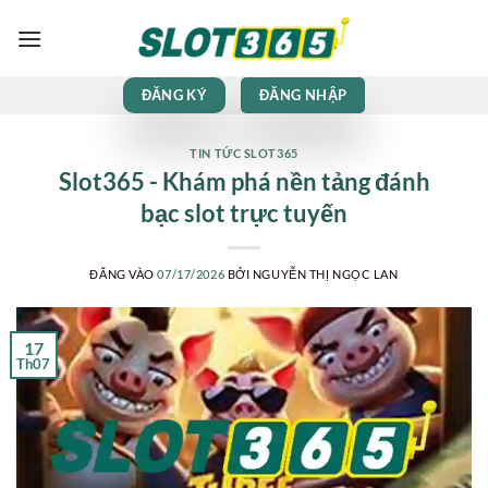
Bỏ
qua
nội
dung
ĐĂNG KÝ
ĐĂNG NHẬP
TIN TỨC SLOT365
Slot365 - Khám phá nền tảng đánh
bạc slot trực tuyến
ĐĂNG VÀO
07/17/2026
BỞI
NGUYỄN THỊ NGỌC LAN
17
Th07