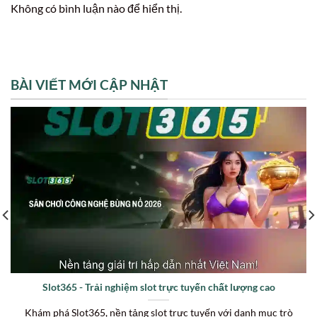
Không có bình luận nào để hiển thị.
BÀI VIẾT MỚI CẬP NHẬT
Slot365 - Trải nghiệm slot trực tuyến chất lượng cao
Khám phá Slot365, nền tảng slot trực tuyến với danh mục trò