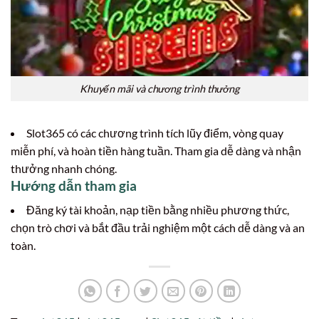
Khuyến mãi và chương trình thưởng
Slot365 có các chương trình tích lũy điểm, vòng quay
miễn phí, và hoàn tiền hàng tuần. Tham gia dễ dàng và nhận
thưởng nhanh chóng.
Hướng dẫn tham gia
Đăng ký tài khoản, nạp tiền bằng nhiều phương thức,
chọn trò chơi và bắt đầu trải nghiệm một cách dễ dàng và an
toàn.