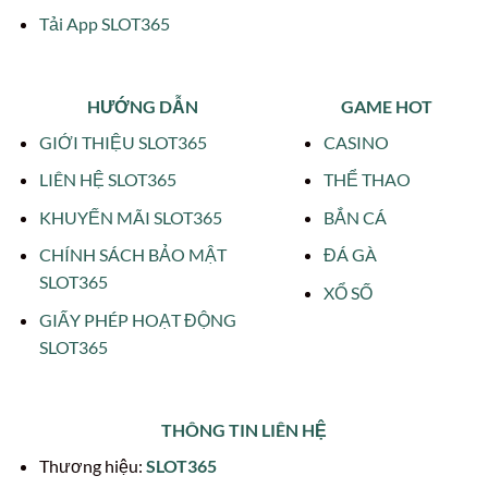
Tải App SLOT365
HƯỚNG DẪN
GAME HOT
GIỚI THIỆU SLOT365
CASINO
LIÊN HỆ SLOT365
THỂ THAO
KHUYẾN MÃI SLOT365
BẮN CÁ
CHÍNH SÁCH BẢO MẬT
ĐÁ GÀ
SLOT365
XỔ SỐ
GIẤY PHÉP HOẠT ĐỘNG
SLOT365
THÔNG TIN LIÊN HỆ
Thương hiệu:
SLOT365