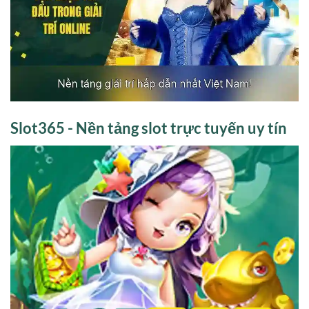
Slot365 - Nền tảng slot trực tuyến uy tín