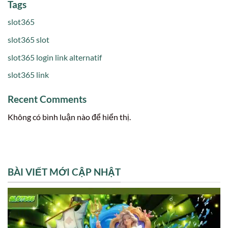
Tags
slot365
slot365 slot
slot365 login link alternatif
slot365 link
Recent Comments
Không có bình luận nào để hiển thị.
BÀI VIẾT MỚI CẬP NHẬT