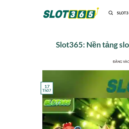
Bỏ
qua
SLOT3
nội
dung
Slot365: Nền tảng slo
ĐĂNG VÀ
17
Th07