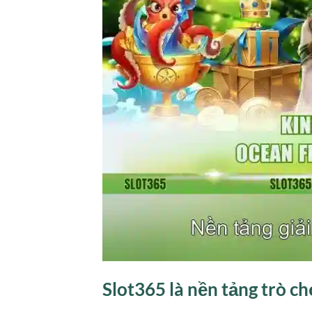
Slot365 là nền tảng trò ch