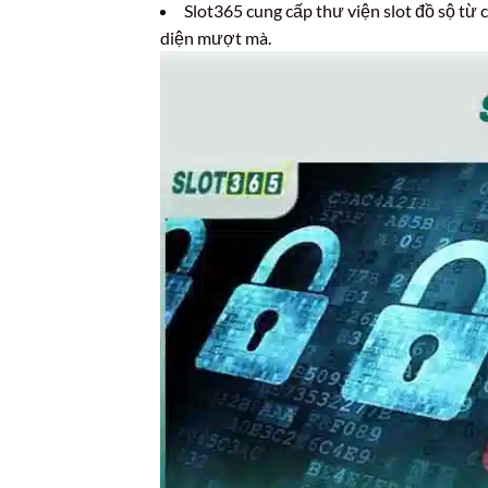
Slot365 cung cấp thư viện slot đồ sộ từ 
diện mượt mà.