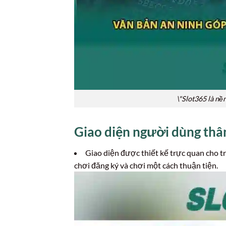
\"Slot365 là nền
Giao diện người dùng thân
Giao diện được thiết kế trực quan cho tr
chơi đăng ký và chơi một cách thuận tiện.