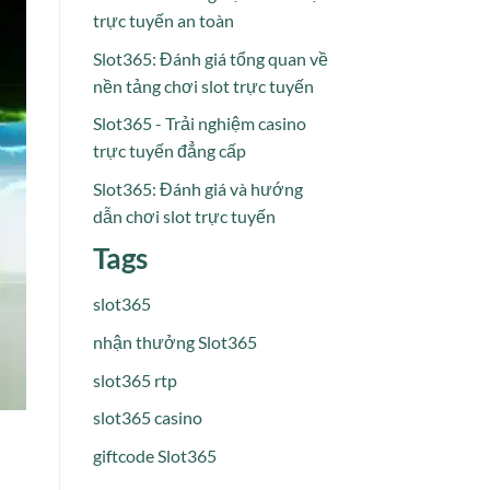
trực tuyến an toàn
Slot365: Đánh giá tổng quan về
nền tảng chơi slot trực tuyến
Slot365 - Trải nghiệm casino
trực tuyến đẳng cấp
Slot365: Đánh giá và hướng
dẫn chơi slot trực tuyến
Tags
slot365
nhận thưởng Slot365
slot365 rtp
slot365 casino
giftcode Slot365