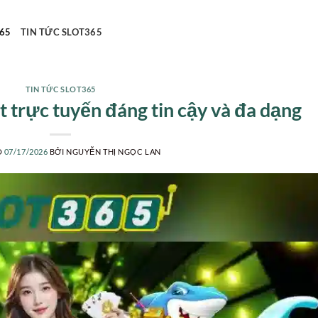
65
TIN TỨC SLOT365
TIN TỨC SLOT365
t trực tuyến đáng tin cậy và đa dạng
O
07/17/2026
BỞI
NGUYỄN THỊ NGỌC LAN