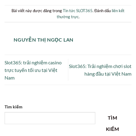
Bài viết này được đăng trong
Tin tức SLOT365
. Đánh dấu
liên kết
thường trực
.
NGUYỄN THỊ NGỌC LAN
Slot365: trải nghiệm casino
Slot365: Trải nghiệm chơi slot
trực tuyến tối ưu tại Việt
hàng đầu tại Việt Nam
Nam
Tìm kiếm
TÌM
KIẾM