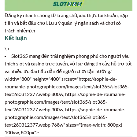
Đăng ký nhanh chóng từ trang chủ, xác thực tài khoản, nạp
tiền và bắt đầu chơi. Lưu ý quản lý ngân sách và chơi có
trách nhiệm.
\n
Kết luận
\n
Slot365 mang đến trải nghiệm phong phú cho người yêu
thích slot và casino trực tuyến, với sự đáng tin cậy, hỗ trợ tốt
và nhiều ưu đãi hấp dẫn để người chơi tận hưởng.
"
width="800" height="400" srcset="https://sophie-de-
roumanie-photographie.com/images/text/slot365/slot365-
text260312377.webp 800w, https://sophie-de-roumanie-
photographie.com/images/text/slot365/slot365-
text260312377.webp 300w, https://sophie-de-roumanie-
photographie.com/images/text/slot365/slot365-
text260312377.webp 768w" sizes="(max-width: 800px)
100vw, 800px">