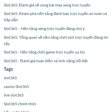
Slot365: Đánh giá về sòng bài máy xèng trực tuyến
Slot365: Khám phá nền tảng đánh bạc trực tuyến an toàn và
hấp dẫn
Slot365 – Nền tảng xèng trực tuyến đáng chú ý
Slot365: Tổng quan về nền tảng chơi slot trực tuyến đáng tin
cậy
Slot365 - Nền tảng chơi game trực tuyến uy tín
Slot365 - Đánh giá toàn diện và tính năng nổi bật
Tags
slot365
casino Slot365
live slot365
Slot365 chính thức