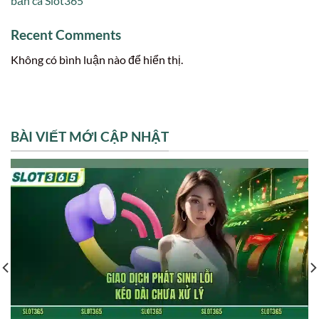
bắn cá Slot365
Recent Comments
Không có bình luận nào để hiển thị.
BÀI VIẾT MỚI CẬP NHẬT