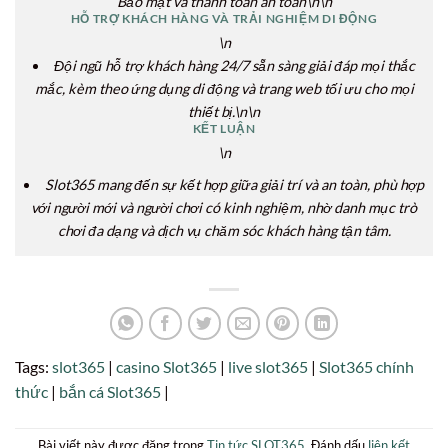
Bảo mật và thanh toán an toàn\n\n
HỖ TRỢ KHÁCH HÀNG VÀ TRẢI NGHIỆM DI ĐỘNG
\n
Đội ngũ hỗ trợ khách hàng 24/7 sẵn sàng giải đáp mọi thắc
mắc, kèm theo ứng dụng di động và trang web tối ưu cho mọi
thiết bị.
\n\n
KẾT LUẬN
\n
Slot365 mang đến sự kết hợp giữa giải trí và an toàn, phù hợp
với người mới và người chơi có kinh nghiệm, nhờ danh mục trò
chơi đa dạng và dịch vụ chăm sóc khách hàng tận tâm.
Tags:
slot365
|
casino Slot365
|
live slot365
|
Slot365 chính
thức
|
bắn cá Slot365
|
Bài viết này được đăng trong
Tin tức SLOT365
. Đánh dấu
liên kết