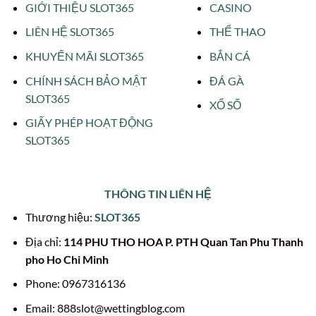
GIỚI THIỆU SLOT365
CASINO
LIÊN HỆ SLOT365
THỂ THAO
KHUYẾN MÃI SLOT365
BẮN CÁ
CHÍNH SÁCH BẢO MẬT
ĐÁ GÀ
SLOT365
XỔ SỐ
GIẤY PHÉP HOẠT ĐỘNG
SLOT365
THÔNG TIN LIÊN HỆ
Thương hiệu:
SLOT365
Địa chỉ:
114 PHU THO HOA P. PTH Quan Tan Phu Thanh
pho Ho Chi Minh
Phone:
0967316136
Email:
888slot@wettingblog.com