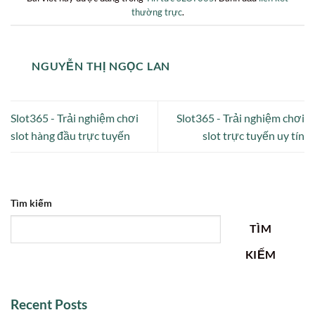
thường trực
.
NGUYỄN THỊ NGỌC LAN
Slot365 - Trải nghiệm chơi
Slot365 - Trải nghiệm chơi
slot hàng đầu trực tuyến
slot trực tuyến uy tín
Tìm kiếm
TÌM
KIẾM
Recent Posts