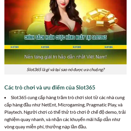
Slot365 là gì và tại sao nó được ưa chuộng?
Các trò chơi và ưu điểm của Slot365
Slot365 cung cấp hàng trăm trò chơi slot từ các nhà cung
cấp hàng đầu như NetEnt, Microgaming, Pragmatic Play, và
Playtech. Người chơi có thể thử trò chơi ở chế độ demo, trải
nghiệm quay nhanh, và nhận các khuyến mãi hấp dẫn như
vòng quay miễn phí, thưởng nạp lần đầu.