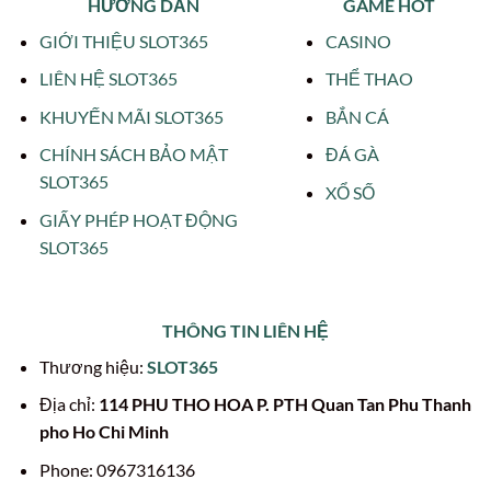
HƯỚNG DẪN
GAME HOT
GIỚI THIỆU SLOT365
CASINO
LIÊN HỆ SLOT365
THỂ THAO
KHUYẾN MÃI SLOT365
BẮN CÁ
CHÍNH SÁCH BẢO MẬT
ĐÁ GÀ
SLOT365
XỔ SỐ
GIẤY PHÉP HOẠT ĐỘNG
SLOT365
THÔNG TIN LIÊN HỆ
Thương hiệu:
SLOT365
Địa chỉ:
114 PHU THO HOA P. PTH Quan Tan Phu Thanh
pho Ho Chi Minh
Phone:
0967316136