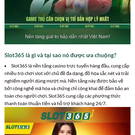
Slot365 là gì và tại sao nó được ưa chuộng?
Slot365 là nền tảng casino trực tuyến hàng đầu, cung cấp
nhiều trò chơi slot với chủ đề đa dạng, đồ họa sắc nét và trải
nghiệm người dùng mượt mà. Nền tảng này được bảo vệ
bởi công nghệ mã hóa và chứng chỉ công khai để đảm bảo an
toàn cho người chơi. Slot365 cung cấp các phương thức
thanh toán thuận tiện và hỗ trợ khách hàng 24/7.