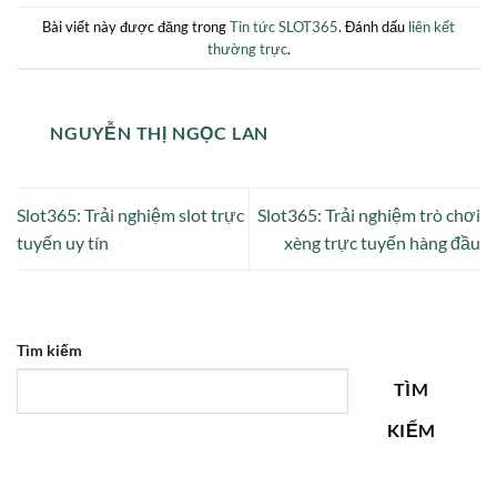
Bài viết này được đăng trong
Tin tức SLOT365
. Đánh dấu
liên kết
thường trực
.
NGUYỄN THỊ NGỌC LAN
Slot365: Trải nghiệm slot trực
Slot365: Trải nghiệm trò chơi
tuyến uy tín
xèng trực tuyến hàng đầu
Tìm kiếm
TÌM
KIẾM