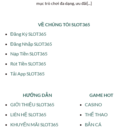
mục trò chơi đa dạng, ưu đãi[...]
VỀ CHÚNG TÔI SLOT365
Đăng Ký SLOT365
Đăng Nhập SLOT365
Nạp Tiền SLOT365
Rút Tiền SLOT365
Tải App SLOT365
HƯỚNG DẪN
GAME HOT
GIỚI THIỆU SLOT365
CASINO
LIÊN HỆ SLOT365
THỂ THAO
KHUYẾN MÃI SLOT365
BẮN CÁ