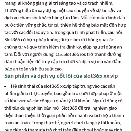
mang lại không gian giải trí sáng tạo và có trách nhiệm.
Thương hiệu đã xây dựng một câu chuyện về sự tin cậy và
dịch vụ chăm sóc khách hàng tận tâm. Mỗi cột mốc đánh dấu
bước tiến vững chắc, từ cải thiện hệ thống bảo mật đến hợp
tác với các đối tác uy tín. Trong quá trình phát triển, câu hỏi
Slot365 có hợp pháp không được làm rõ thông qua các
chứng từ và quy trình kiểm tra định kỳ, giúp người dùng an
tâm. Đối với người dùng iOS, Slot365 ios trở thành đường
dẫn thuận tiện để truy cập trò chơi và dịch vụ mà vẫn đảm
bảo an toàn và hiệu suất cao.
Sản phẩm và dịch vụ cốt lõi của slot365 xx.vip
Hệ sinh thái của slot365 xx.vip tập trung vào các sản
phẩm giải trí trực tuyến, bao gồm trò chơi hợp pháp ở một
số khu vực và các công cụ quản lý tài khoản. Người dùng có
thể tận dụng phiên bản mới Slot365 để trải nghiệm giao
diện thân thiện, thời gian phản hồi nhanh và tích hợp thanh
toán an toàn. Trong thực tế, người chơi đăng ký tài khoản,
nạp tiền và tham gia trò chơi trên điện thoại hoặc máy tính