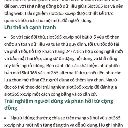
để bàn, với khả năng đồng bộ dữ liệu giữa Slot365 ios và nền
tảng web. Trải nghiệm slot365 xx.vip được thiết kế trực
quan và hữu ích cho mọi mức độ người dùng.
Ưu thế và cạnh tranh
So với các đối thủ, slot365 xx.vip nổi bật ở 5 yếu tố then
chốt: an toàn dữ liệu và tuân thủ quy định, tối ưu tốc độ tải
và phản hồi, hỗ trợ khách hàng 24/7, tích hợp công nghệ mới
và bảo mật hai lớp, cùng sự đa dạng nội dung và khả năng
tùy biến người dùng. Bên cạnh đó, các khái niệm như phiên
bản mới Slot365 và slot365 alternatif được nêu lên như các
lựa chọn mở rộng để người dùng có thêm lựa chọn. Người
đọc có thể theo dõi trải nghiệm slot365 xx.vip để đánh giá
slot365 xx.vip một cách công bằng và có căn cứ.
Trải nghiệm người dùng và phản hồi từ cộng
đồng
Người dùng thường chia sẻ trên mạng xã hội về slot365
xx.vip như một nền tảng đáng tin và dễ sử dụng. Họ ghi nhận