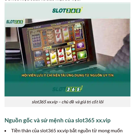
slot365 xx.vip – chủ đề và giá trị cốt lõi
Nguồn gốc và sứ mệnh của slot365 xx.vip
Tiền thân của slot365 xx.vip bắt nguồn từ mong muốn