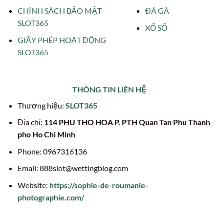
CHÍNH SÁCH BẢO MẬT
ĐÁ GÀ
SLOT365
XỔ SỐ
GIẤY PHÉP HOẠT ĐỘNG
SLOT365
THÔNG TIN LIÊN HỆ
Thương hiệu:
SLOT365
Địa chỉ:
114 PHU THO HOA P. PTH Quan Tan Phu Thanh
pho Ho Chi Minh
Phone:
0967316136
Email:
888slot@wettingblog.com
Website:
https://sophie-de-roumanie-
photographie.com/