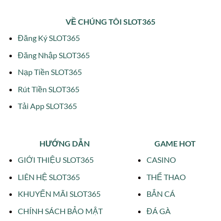
VỀ CHÚNG TÔI SLOT365
Đăng Ký SLOT365
Đăng Nhập SLOT365
Nạp Tiền SLOT365
Rút Tiền SLOT365
Tải App SLOT365
HƯỚNG DẪN
GAME HOT
GIỚI THIỆU SLOT365
CASINO
LIÊN HỆ SLOT365
THỂ THAO
KHUYẾN MÃI SLOT365
BẮN CÁ
CHÍNH SÁCH BẢO MẬT
ĐÁ GÀ