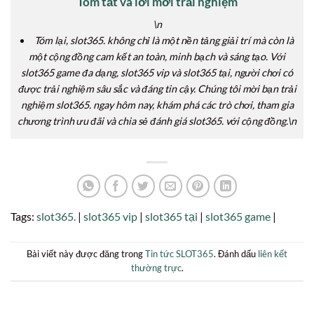
Tóm tắt và lời mời trải nghiệm
\n
Tóm lại, slot365. không chỉ là một nền tảng giải trí mà còn là
một cộng đồng cam kết an toàn, minh bạch và sáng tạo. Với
slot365 game đa dạng, slot365 vip và slot365 tại, người chơi có
được trải nghiệm sâu sắc và đáng tin cậy. Chúng tôi mời bạn trải
nghiệm slot365. ngay hôm nay, khám phá các trò chơi, tham gia
chương trình ưu đãi và chia sẻ đánh giá slot365. với cộng đồng.
\n
Tags:
slot365.
|
slot365 vip
|
slot365 tại
|
slot365 game
|
Bài viết này được đăng trong
Tin tức SLOT365
. Đánh dấu
liên kết
thường trực
.