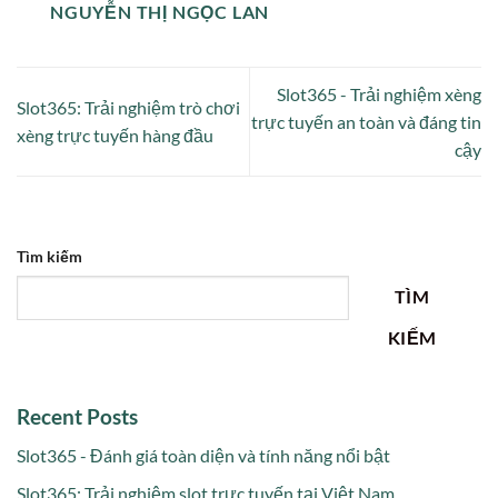
NGUYỄN THỊ NGỌC LAN
Slot365 - Trải nghiệm xèng
Slot365: Trải nghiệm trò chơi
trực tuyến an toàn và đáng tin
xèng trực tuyến hàng đầu
cậy
Tìm kiếm
TÌM
KIẾM
Recent Posts
Slot365 - Đánh giá toàn diện và tính năng nổi bật
Slot365: Trải nghiệm slot trực tuyến tại Việt Nam