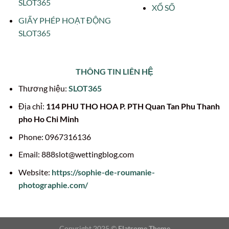
SLOT365
XỔ SỐ
GIẤY PHÉP HOẠT ĐỘNG
SLOT365
THÔNG TIN LIÊN HỆ
Thương hiệu:
SLOT365
Địa chỉ:
114 PHU THO HOA P. PTH Quan Tan Phu Thanh
pho Ho Chi Minh
Phone:
0967316136
Email:
888slot@wettingblog.com
Website:
https://sophie-de-roumanie-
photographie.com/
Copyright 2025 ©
Flatsome Theme