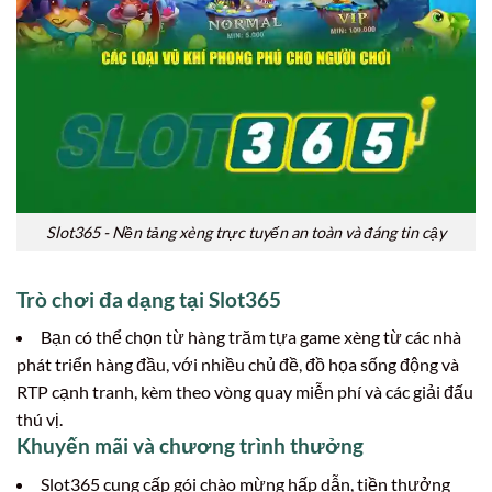
Slot365 - Nền tảng xèng trực tuyến an toàn và đáng tin cậy
Trò chơi đa dạng tại Slot365
Bạn có thể chọn từ hàng trăm tựa game xèng từ các nhà
phát triển hàng đầu, với nhiều chủ đề, đồ họa sống động và
RTP cạnh tranh, kèm theo vòng quay miễn phí và các giải đấu
thú vị.
Khuyến mãi và chương trình thưởng
Slot365 cung cấp gói chào mừng hấp dẫn, tiền thưởng