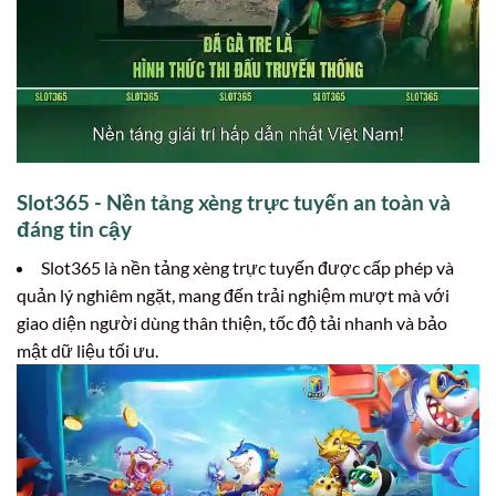
Slot365 - Nền tảng xèng trực tuyến an toàn và
đáng tin cậy
Slot365 là nền tảng xèng trực tuyến được cấp phép và
quản lý nghiêm ngặt, mang đến trải nghiệm mượt mà với
giao diện người dùng thân thiện, tốc độ tải nhanh và bảo
mật dữ liệu tối ưu.